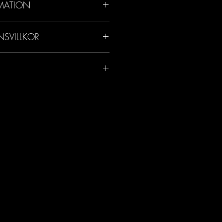
MATION
NSVILLKOR
k.
dagar.
 ett skolprojekt där idén växte fram
er gymnasiet har Mettbox drivits vidare
lva Carlsson som idag driver Mettbox