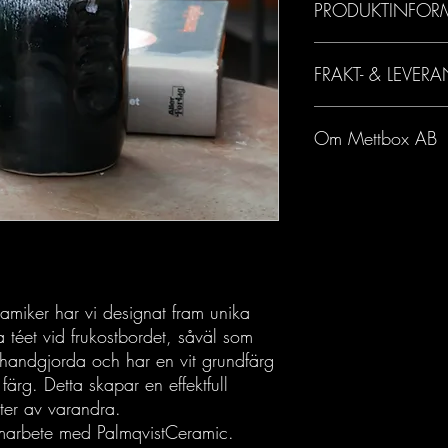
PRODUKTINFOR
Höjd: 10,5 cm
FRAKT- & LEVERA
Diameter: 6,5 cm
Produkten tål maskindis
Leveranstid 2-7 arbets
Om Mettbox AB
Mettbox AB var tidigare
som ett UF-företag. Eft
av Martin Skötte och A
AB tillsammans.
amiker har vi designat fram unika
a téet vid frukostbordet, såväl som
r handgjorda och har en vit grundfärg
ärg. Detta skapar en effektfull
ter av varandra.
marbete med PalmqvistCeramic.